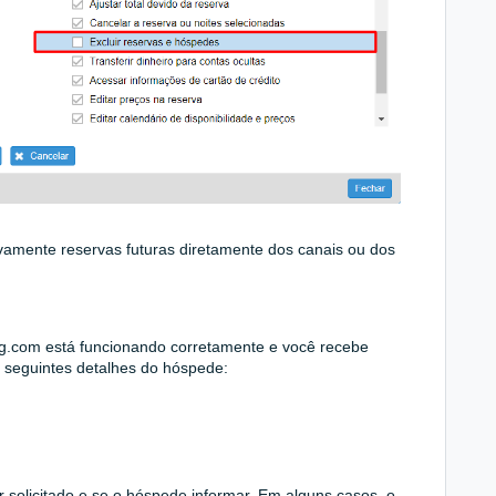
novamente reservas futuras diretamente dos canais ou dos
g.com está funcionando corretamente e você recebe
 seguintes detalhes do hóspede:
r solicitado e se o hóspede informar. Em alguns casos, o