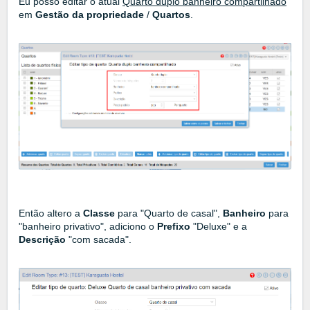
Eu posso editar o atual
Quarto duplo banheiro compartilhado
em
Gestão da propriedade
/
Quartos
.
Então altero a
Classe
para "Quarto de casal",
Banheiro
para
"banheiro privativo", adiciono o
Prefixo
"Deluxe" e a
Descrição
"com sacada".