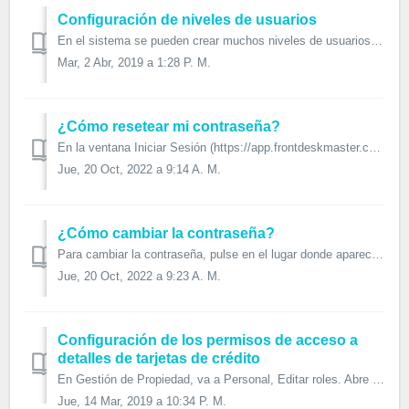
Configuración de niveles de usuarios
En el sistema se pueden crear muchos niveles de usuarios y, dependiendo de sus responsabilidades, otorgar y quitarles permisos. En el menu Gestión de p...
Mar, 2 Abr, 2019 a 1:28 P. M.
¿Cómo resetear mi contraseña?
En la ventana Iniciar Sesión (https://app.frontdeskmaster.com/) pon tu email y pulsa Olvidé mi contraseña. El sistema te enviará un correo con en...
Jue, 20 Oct, 2022 a 9:14 A. M.
¿Cómo cambiar la contraseña?
Para cambiar la contraseña, pulse en el lugar donde aparece tu nombre y elige Cambiar contraseña. Se abrirá la ventana Cambiar Contraseña. Coloc...
Jue, 20 Oct, 2022 a 9:23 A. M.
Configuración de los permisos de acceso a
detalles de tarjetas de crédito
En Gestión de Propiedad, va a Personal, Editar roles. Abre la role para que quieres configurar el permiso, activa o desactiva la opción Acceso a deta...
Jue, 14 Mar, 2019 a 10:34 P. M.